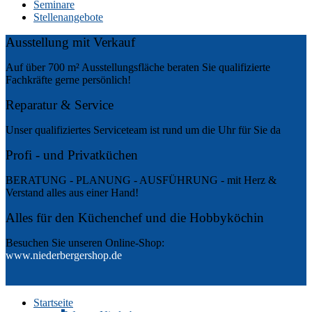
Seminare
Stellenangebote
Ausstellung mit Verkauf
Auf über 700 m² Ausstellungsfläche beraten Sie qualifizierte
Fachkräfte gerne persönlich!
Reparatur & Service
Unser qualifiziertes Serviceteam ist rund um die Uhr für Sie da
Profi - und Privatküchen
BERATUNG - PLANUNG - AUSFÜHRUNG - mit Herz &
Verstand alles aus einer Hand!
Alles für den Küchenchef und die Hobbyköchin
Besuchen Sie unseren Online-Shop:
www.niederbergershop.de
Startseite